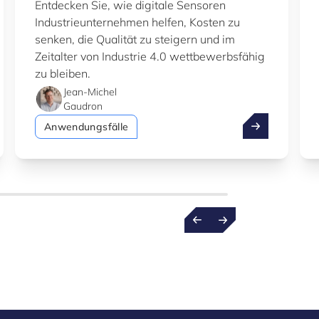
Entdecken Sie, wie digitale Sensoren
Industrieunternehmen helfen, Kosten zu
senken, die Qualität zu steigern und im
Zeitalter von Industrie 4.0 wettbewerbsfähig
zu bleiben.
Jean-Michel
Gaudron
 50.000 € für Ihr grünes oder digitales Fertigungsprojekt
Wie intelligen
Anwendungsfälle