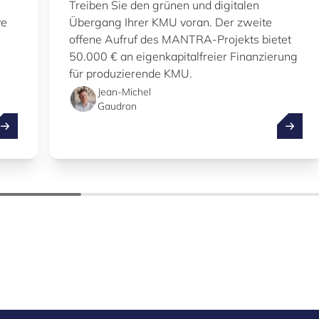
Treiben Sie den grünen und digitalen
ve
Übergang Ihrer KMU voran. Der zweite
offene Aufruf des MANTRA-Projekts bietet
50.000 € an eigenkapitalfreier Finanzierung
für produzierende KMU.
Jean-Michel
Gaudron
dditive Fertigung: Designfreiheit
MANTRA: