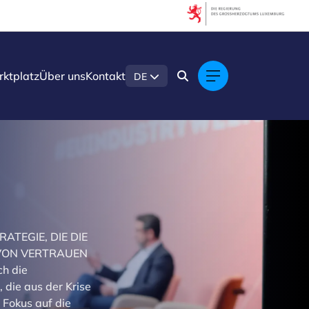
ktplatz
Über uns
Kontakt
DE
RATEGIE, DIE DIE
 VON VERTRAUEN
ch die
 die aus der Krise
 Fokus auf die