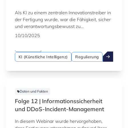
Als KI zu einem zentralen Innovationstreiber in
der Fertigung wurde, war die Fähigkeit, sicher
und verantwortungsbewusst zu
experimentieren, wichtiger denn je. KI-
10/10/2025
Sandkästen boten eine Lösung, aber das
Verständnis ihrer Rolle und ihres Potenzials
Webinare
war entscheidend.
KI (Künstliche Intelligenz)
Regulierung
Daten und Fakten
Folge 12 | Informationssicherheit
und DDoS-Incident-Management
In diesem Webinar wurde hervorgehoben,