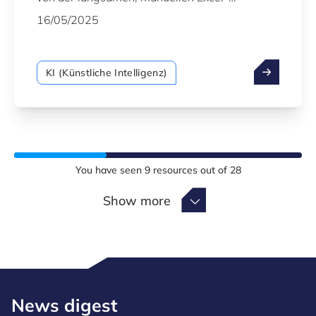
Berichterstellung und den damit verbundenen
16/05/2025
Herausforderungen frustriert sind:
zeitaufwändige Updates, menschliche Fehler
und eingeschränkte Skalierbarkeit.
KI (Künstliche Intelligenz)
You have seen
9
resources out of
28
Show more
Show more
News digest