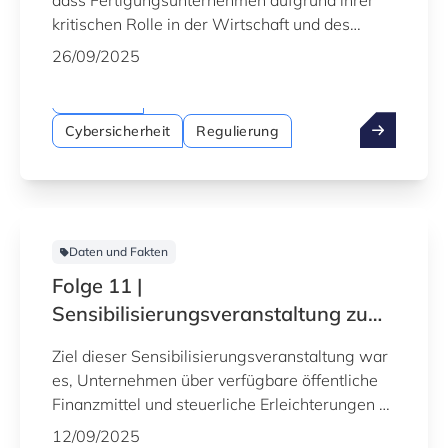
dass Fertigungsunternehmen aufgrund ihrer
kritischen Rolle in der Wirtschaft und des
Aufstiegs von Industrie 4.0-Technologien
26/09/2025
zunehmend zu Hauptzielen für Cyberkriminelle
geworden sind. DDoS-Angriffe wurden als
Webinare
schwerwiegende Bedrohung identifiziert, die
Cybersicherheit
Regulierung
Produktions- und Lieferketten stören kann.
Daten und Fakten
Folge 11 |
Sensibilisierungsveranstaltung zu
steuerlichen Erleichterungen und
Ziel dieser Sensibilisierungsveranstaltung war
nationaler Finanzierung
es, Unternehmen über verfügbare öffentliche
Finanzmittel und steuerliche Erleichterungen zu
informieren, die sie für ihre digitalen
12/09/2025