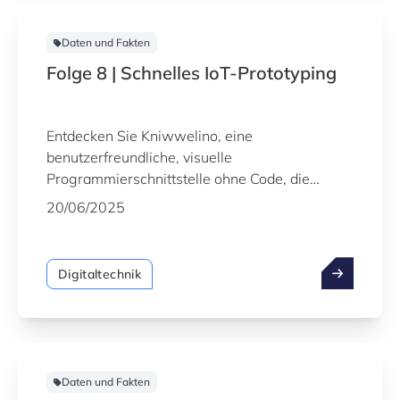
Daten und Fakten
Folge 8 | Schnelles IoT-Prototyping
Entdecken Sie Kniwwelino, eine
benutzerfreundliche, visuelle
Programmierschnittstelle ohne Code, die
speziell für das Rapid Prototyping entwickelt
20/06/2025
wurde.
Digitaltechnik
Daten und Fakten