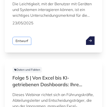
Die Leichtigkeit, mit der Benutzer mit Geräten
und Systemen interagieren können, ist ein
wichtiges Unterscheidungsmerkmal für die
Gesamtproduktivität und -leistung. Die
23/05/2025
Industrie verlässt sich auf effektive
Benutzeroberflächen für Dashboards,
Kontrollräume,
Entwurf
Werkzeugmaschinenschnittstellen, Systeme
zur Unterstützung der Entscheidungsfindung,
Schulungen, die gesamte
Verwaltungssoftware usw.
Daten und Fakten
Folge 5 | Von Excel bis KI-
getriebenen Dashboards: Ihre
Schritt-für-Schritt-Roadmap
Dieses Webinar richtet sich an Führungskräfte,
Abteilungsleiter und Entscheidungsträger, die
von der langsamen, manuellen Excel-