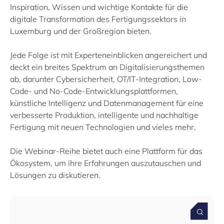
Inspiration, Wissen und wichtige Kontakte für die
Filter by subtype
digitale Transformation des Fertigungssektors in
Wissen (1)
Luxemburg und der Großregion bieten.
Medien (1)
Jede Folge ist mit Experteneinblicken angereichert und
deckt ein breites Spektrum an Digitalisierungsthemen
ab, darunter Cybersicherheit, OT/IT-Integration, Low-
Code- und No-Code-Entwicklungsplattformen,
künstliche Intelligenz und Datenmanagement für eine
Filter by year
verbesserte Produktion, intelligente und nachhaltige
Fertigung mit neuen Technologien und vieles mehr.
2025
2024
2023
Die Webinar-Reihe bietet auch eine Plattform für das
Ökosystem, um ihre Erfahrungen auszutauschen und
Lösungen zu diskutieren.
Clear all
Show
28
results