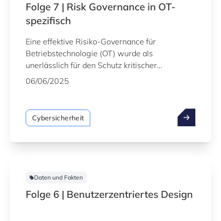
Folge 7 | Risk Governance in OT-
spezifisch
Eine effektive Risiko-Governance für
Betriebstechnologie (OT) wurde als
unerlässlich für den Schutz kritischer
Infrastrukturen, den Schutz vor Cyber-
06/06/2025
Bedrohungen und die Gewährleistung der
betrieblichen Kontinuität und
Widerstandsfähigkeit dargestellt.
Cybersicherheit
Daten und Fakten
Folge 6 | Benutzerzentriertes Design