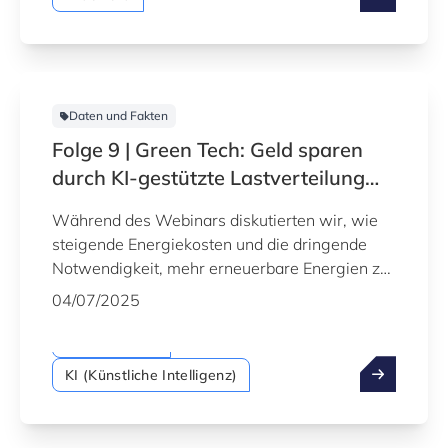
Daten und Fakten
Folge 9 | Green Tech: Geld sparen
durch KI-gestützte Lastverteilung
von elektrischen Anlagen
Während des Webinars diskutierten wir, wie
steigende Energiekosten und die dringende
Notwendigkeit, mehr erneuerbare Energien zu
integrieren, große Herausforderungen für
04/07/2025
Haushalte und kleine Unternehmen darstellen.
Datenanalyse
KI (Künstliche Intelligenz)