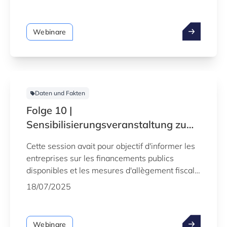
Transformationsprojekte nutzen können.
Webinare
Daten und Fakten
Folge 10 |
Sensibilisierungsveranstaltung zum
Thema "Steuererleichterungen und
Cette session avait pour objectif d'informer les
nationale Finanzierung" (FR)
entreprises sur les financements publics
disponibles et les mesures d'allègement fiscal
qu'elles pouvaient utiliser pour leurs projets de
18/07/2025
transformation numérique.
Webinare