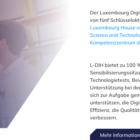
Der Luxembourg Digit
von fünf Schlüsselak
Luxembourg House of
Science and Technol
Kompetenzzentrum de
L-DIH bietet zu 100 %
Sensibilisierungssitz
Technologietests, Be
Unterstützung bei de
sich zur Aufgabe gem
unterstützen, die Digi
Effizienz, die Qualitä
verbessern.
Mehr Informatio