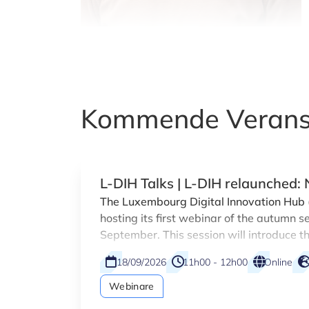
Kommende Verans
L-DIH Talks | L-DIH relaunched:
and marketplace introduction
The Luxembourg Digital Innovation Hub (
hosting its first webinar of the autumn s
September. This session will introduce t
DIH platform, designed to accelerate dig
18/09/2026
11h00 - 12h00
Online
across a broader range of Luxembourg 
Webinare