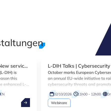
taltungen
 New services
L-DIH Talks | Cybersecurity
SMEs
L-DIH) is
October marks European Cybersec
eason this
an annual EU-wide initiative to r
he enhanced L-
cybersecurity threats and promote
italisation
across citizens and organisations. 
EN
02/10/2026
11h00 - 12h00
On
companies.
campaign, the Luxembourg Digital
DIH) at Luxinnovation is contributi
Webinare
webinar designed specifically fo