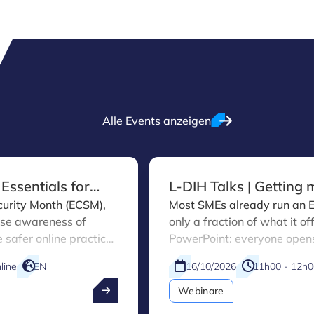
Alle Events anzeigen
 Essentials for
L-DIH Talks | Getting
Mastering the basics
urity Month (ECSM),
Most SMEs already run an 
aise awareness of
only a fraction of what it offe
 safer online practices
PowerPoint: everyone opens
As part of this
templates and features that 
line
EN
16/10/2026
11h00 - 12h0
 Innovation Hub (L-
manual workarounds, dupli
ng with a practical
decisions based on incomple
Webinare
r small and medium-