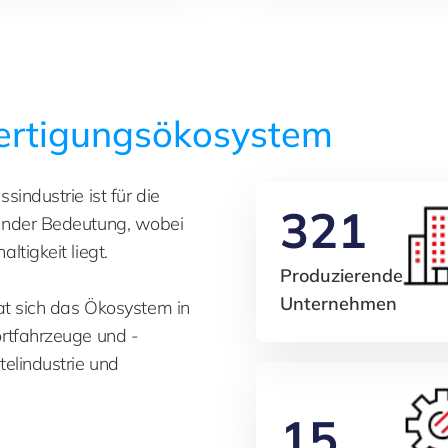
ertigungsökosystem
industrie ist für die
321
ender Bedeutung, wobei
ltigkeit liegt.
Produzierende
Unternehmen
at sich das Ökosystem in
rtfahrzeuge und -
elindustrie und
15