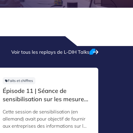
Voir tous les replays de L-DIH Talks
Faits et chiffres
Faits et
Épisode 11 | Séance de
Épisod
sensibilisation sur les mesures
sensib
d’allègement fiscal et le
d’allè
Cette session de sensibilisation (en
Cette se
financement national (DE)
financ
allemand) avait pour objectif de fournir
d’inform
aux entreprises des informations sur les
financem