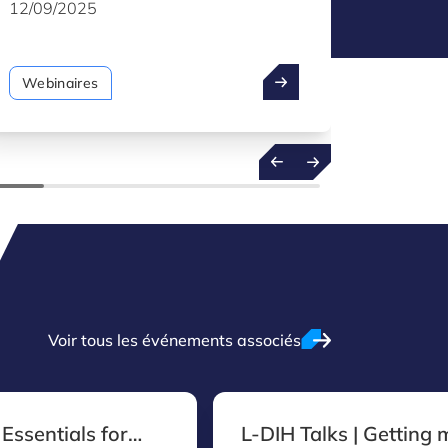
financements publics disponibles et les
mesures 
12/09/2025
18/07/
mesures d’allègement fiscal qu’elles
pouvaien
pourraient utiliser pour leurs projets de
transfo
transformation numérique.
Webinaires
Webina
Voir tous les événements associés
 Essentials for
L-DIH Talks | Getting