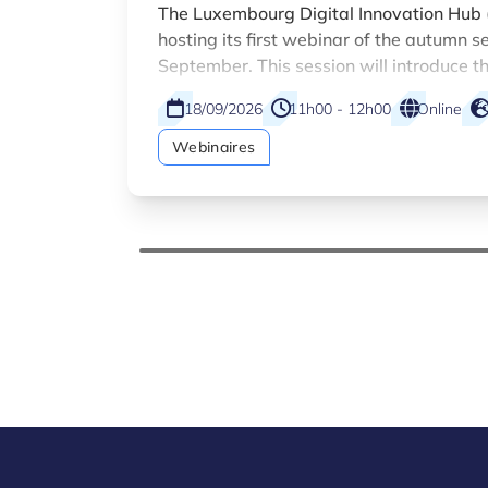
and marketplace introduction
The Luxembourg Digital Innovation Hub (
hosting its first webinar of the autumn s
September. This session will introduce t
DIH platform, designed to accelerate dig
18/09/2026
11h00 - 12h00
Online
across a broader range of Luxembourg 
Webinaires