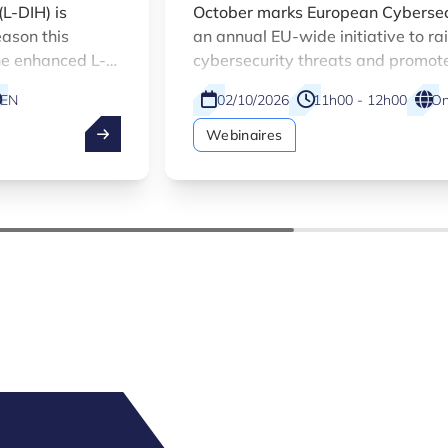
SMEs
L-DIH) is
October marks European Cybersec
eason this
an annual EU-wide initiative to r
he enhanced L-
cybersecurity threats and promote
italisation
across citizens and organisations. 
EN
02/10/2026
11h00 - 12h00
On
companies.
campaign, the Luxembourg Digital
DIH) at Luxinnovation is contributi
Webinaires
webinar designed specifically fo
sized enterprises.