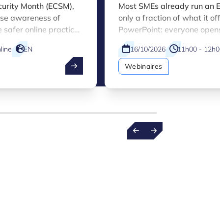
Mastering the basics
urity Month (ECSM),
Most SMEs already run an 
aise awareness of
only a fraction of what it offe
 safer online practices
PowerPoint: everyone opens
As part of this
templates and features that 
line
EN
16/10/2026
11h00 - 12h0
 Innovation Hub (L-
manual workarounds, dupli
ng with a practical
decisions based on incomple
Webinaires
r small and medium-