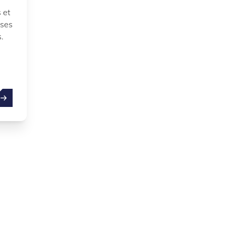
 et
ises
s.
ides publiques et allègements fiscaux, mode d’emploi