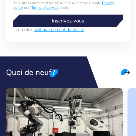
This site is protected by reCAPTCHA and the Google
Privacy
policy
and
Terms of service
apply.
Inscrivez-vous
Lire notre
politique de confidentialité
.
Quoi de neuf?