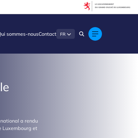
Qui sommes-nous
Contact
FR
le
national a rendu
 le Luxembourg et