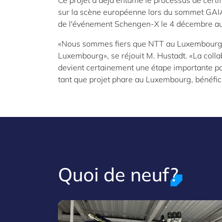
Ce projet a déjà entamé le processus de certif
sur la scène européenne lors du sommet GAIA-
de l'événement Schengen-X le 4 décembre a
«Nous sommes fiers que NTT au Luxembourg ait
Luxembourg», se réjouit M. Hustadt. «La colla
devient certainement une étape importante po
tant que projet phare au Luxembourg, bénéfici
Quoi de neuf?