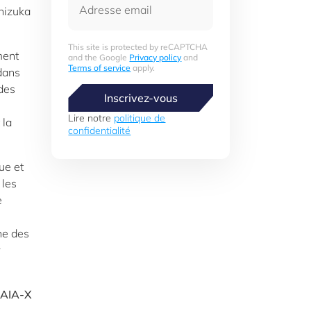
hizuka
This site is protected by reCAPTCHA
ment
and the Google
Privacy policy
and
Terms of service
apply.
dans
 des
Inscrivez-vous
Lire notre
politique de
 la
confidentialité
ue et
 les
e
ne des
r