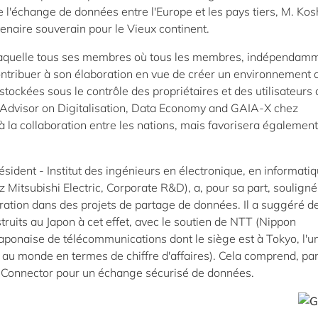
l'échange de données entre l'Europe et les pays tiers, M. Kos
tenaire souverain pour le Vieux continent.
aquelle tous ses membres où tous les membres, indépendam
ntribuer à son élaboration en vue de créer un environnement 
tockées sous le contrôle des propriétaires et des utilisateurs
l Advisor on Digitalisation, Data Economy and GAIA-X chez
 la collaboration entre les nations, mais favorisera également
sident - Institut des ingénieurs en électronique, en informatiq
Mitsubishi Electric, Corporate R&D), a, pour sa part, souligné
oration dans des projets de partage de données. Il a suggéré d
struits au Japon à cet effet, avec le soutien de NTT (Nippon
aponaise de télécommunications dont le siège est à Tokyo, l'u
au monde en termes de chiffre d'affaires). Cela comprend, pa
e Connector pour un échange sécurisé de données.