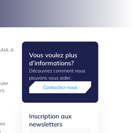
Vous voulez plus
d’informations?
Découvrez comment nous
pouvons vous aider.
uler
Contactez-nous
urs
Inscription aux
newsletters
des
s
Adresse email