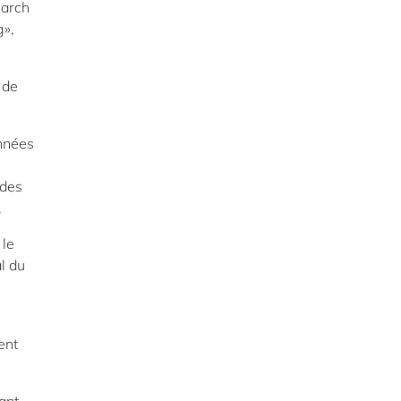
earch
g»,
 de
onnées
 des
.
 le
l du
ent