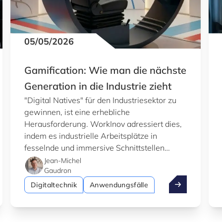
05/05/2026
Gamification: Wie man die nächste
Generation in die Industrie zieht
"Digital Natives" für den Industriesektor zu
gewinnen, ist eine erhebliche
Herausforderung. WorkInov adressiert dies,
indem es industrielle Arbeitsplätze in
fesselnde und immersive Schnittstellen
verwandelt.
Jean-Michel
Gaudron
rgiebasierte Wartung Ausfallzeiten und Kosten in der Reifen
Gamification: 
Digitaltechnik
Anwendungsfälle