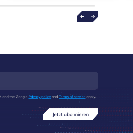
HA and the Google
Privacy policy
and
Terms of service
apply.
Jetzt abonnieren