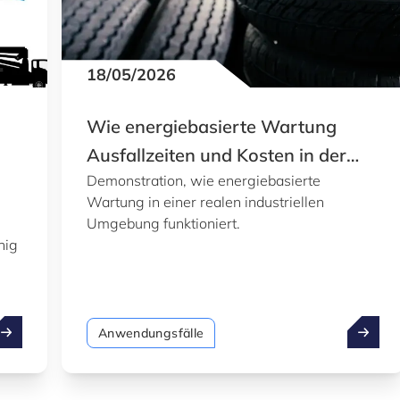
18/05/2026
Wie energiebasierte Wartung
Ausfallzeiten und Kosten in der
Demonstration, wie energiebasierte
Reifenherstellung reduziert
Wartung in einer realen industriellen
Umgebung funktioniert.
hig
ie intelligente Sensoren die Fabrikabläufe transformieren
Wie ene
Anwendungsfälle