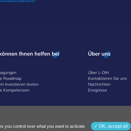
können Ihnen helfen bei
Über uns
lagungen
Über L-DIH
ale Roadmap
Kontaktieren Sie uns
m Investieren testen
Nachrichten
ale Kompetenzen
Ereignisse
lärung
Allgemeine Geschäftsbedingungen
Zugänglichkeit
es you control over what you want to activate
OK, accept all