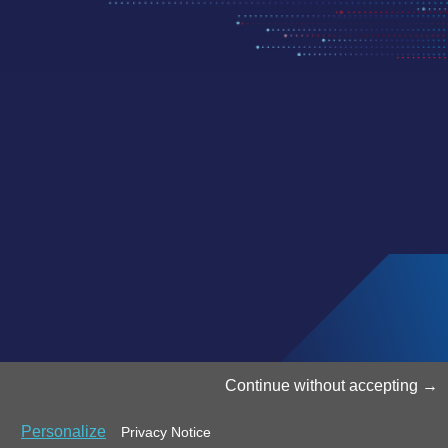
©2025 Luxinnovation
Continue without accepting
Personalize
Privacy Notice