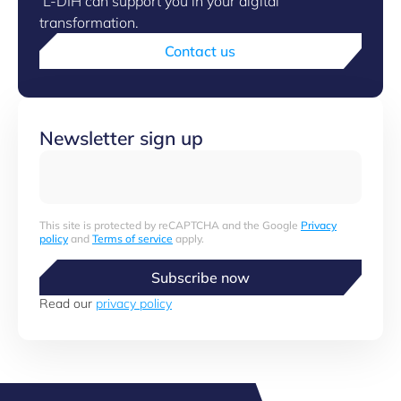
L-DIH can support you in your digital
transformation.
Contact us
Newsletter sign up
This site is protected by reCAPTCHA and the Google
Privacy
policy
and
Terms of service
apply.
Subscribe now
Read our
privacy policy