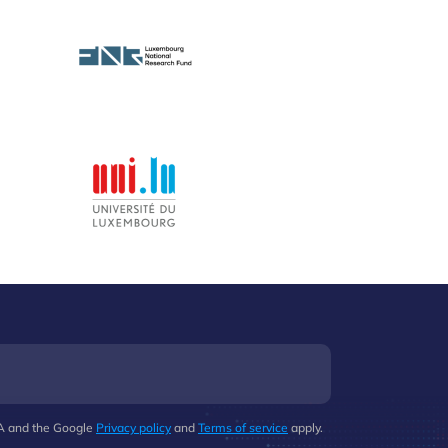
HA and the Google
Privacy policy
and
Terms of service
apply.