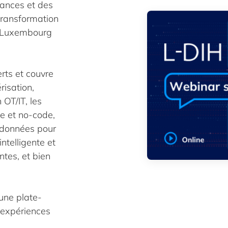
sances et des
transformation
u Luxembourg
rts et couvre
risation,
 OT/IT, les
e et no-code,
es données pour
ntelligente et
tes, et bien
une plate-
 expériences