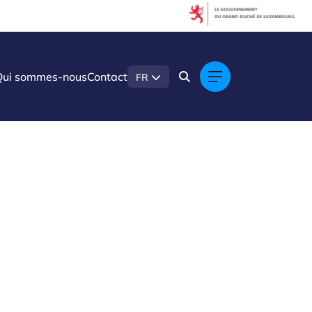
Filters
Filter by topic
Qui sommes-nous
Contact
FR
Analyse des données
Compétences et formation
Concevoir
Cybersécurité
IA (Intelligence Artificielle)
Inspection visuelle
L-DIH Talks 2023
L-DIH Talks 2024
L-DIH Talks 2025
Maintenance prédictive
Réglementation
Technologie numérique
Webinaires