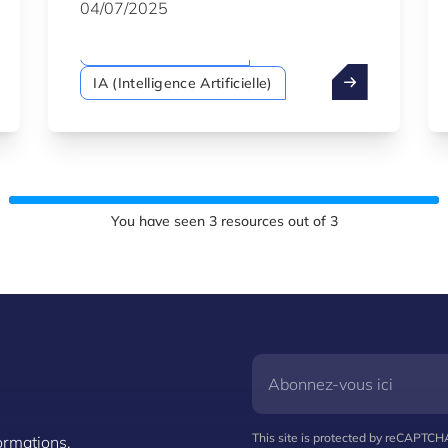
d’intégrer davantage de sources
04/07/2025
renouvelables présentent des défis
importants pour les ménages et les
Analyse des données
petites entreprises.
IA (Intelligence Artificielle)
You have seen
3
resources out of
3
This site is protected by reCAPTC
ormations.