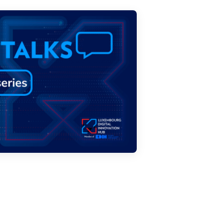
Filter by subtype
Connaissance (1)
Média (1)
Filter by year
2025
2024
2023
Clear all
Show
3
results