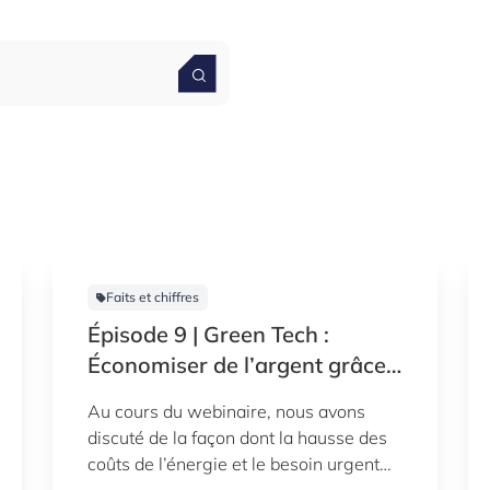
Faits et chiffres
Épisode 9 | Green Tech :
Économiser de l’argent grâce
à la répartition de la charge
Au cours du webinaire, nous avons
des systèmes électriques
discuté de la façon dont la hausse des
assistée par l’IA
coûts de l’énergie et le besoin urgent